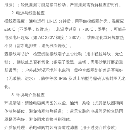
泄漏）；轻微泄漏可能是接口松动，严重泄漏需拆解检查密封件。
电源与线圈检查
摸线圈温度：通电运行 10-15 分钟后，用手触摸线圈外壳，温度应
≤60℃（不烫手，仅微热）；若温度过高（＞80℃，烫手），可能是
电源电压超标（如 AC 220V 阀接了 380V）、线圈老化或环境散热
不良（需断电排查，避免线圈烧毁）。
查接线与防护：检查线圈接线端子是否松动（用手轻拉导线，无位
移）、接线处是否有氧化（铜端子发黑、生锈，需用砂纸打磨后重
新紧固）；户外或潮湿环境的电磁阀，需检查线圈防护盖是否完好
（无破损、进水），防护等级 IP65 及以上的型号需确认密封圈无老
化。
环境与介质检查
环境清洁：清除电磁阀周围的灰尘、油污、杂物（尤其是线圈和阀
体散热部位，避免堵塞散热通道）；露天安装的电磁阀需检查防雨
罩是否完好，避免雨水直接冲刷阀体。
介质预处理：若电磁阀前装有管道过滤器（用于过滤介质杂质），