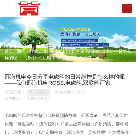
首页
新闻
行业资讯
-
-
-
邢海机电今日分享电磁阀的日常维护是怎么
样的呢——我们邢海机电ROSS,电磁阀,双联阀厂家
邢海机电今日分享电磁阀的日常维护是怎么样的呢
——我们邢海机电ROSS,电磁阀,双联阀厂家
所属分类：
浏览次数：
247
行业资讯
发布时间： 2025-08-27
电磁阀的日常维护核心目标是预防故障、延长寿命，需结合其工作
原理（电磁驱动 + 流体控制）和常见故障诱因（介质污染、部件老
化、环境影响），按 “定期检查、清洁保养、异常处理” 三大模块开