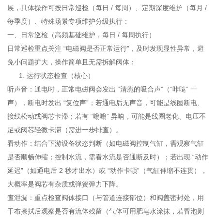
展，具体操作可按日常巡检（每日 / 每周）、定期深度维护（每月 /
每季度）、特殊场景专项维护分级执行：
一、日常巡检（高频基础维护，每日 / 每周执行）
日常巡检重点关注 “电磁阀是否正常运行”，及时发现显性异常，避
免小问题扩大，操作简单且无需拆解阀体：
运行状态检查（核心）
听声音：通电时，正常电磁阀会发出 “清脆的吸合声”（“咔哒” 一
声），断电时发出 “复位声”；若通电后无声音，可能是线圈断电、
接线松动或阀芯卡滞；若有 “嗡嗡” 异响，可能是线圈老化、电压不
足或阀芯轻微卡滞（需进一步排查）。
看动作：结合下游设备状态判断（如电磁阀控制气缸，需观察气缸
是否顺畅伸缩；控制水流，需看水流是否通断及时）；若出现 “动作
延迟”（如通电后 2 秒才出水）或 “动作卡顿”（气缸伸缩不连贯），
大概率是阀芯有杂质或弹簧弹力下降。
查泄漏：重点检查阀体接口（与管道连接部位）和阀盖密封处，用
干布擦拭后观察是否有流体残留（气体可用肥皂水涂抹，若冒泡则