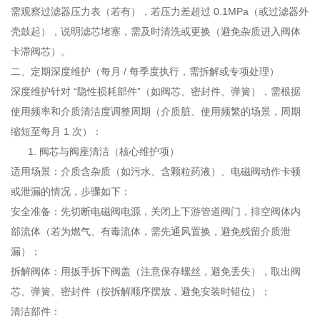
需观察过滤器压力表（若有），若压力差超过 0.1MPa（或过滤器外
壳鼓起），说明滤芯堵塞，需及时清洗或更换（避免杂质进入阀体
卡滞阀芯）。
二、定期深度维护（每月 / 每季度执行，需拆解或专项处理）
深度维护针对 “隐性损耗部件”（如阀芯、密封件、弹簧），需根据
使用频率和介质清洁度调整周期（介质脏、使用频繁的场景，周期
缩短至每月 1 次）：
阀芯与阀座清洁（核心维护项）
适用场景：介质含杂质（如污水、含颗粒药液）、电磁阀动作卡顿
或泄漏的情况，步骤如下：
安全准备：先切断电磁阀电源，关闭上下游管道阀门，排空阀体内
部流体（若为燃气、有毒流体，需先通风置换，避免残留介质泄
漏）；
拆解阀体：用扳手拆下阀盖（注意保存螺丝，避免丢失），取出阀
芯、弹簧、密封件（按拆解顺序摆放，避免安装时错位）；
清洁部件：