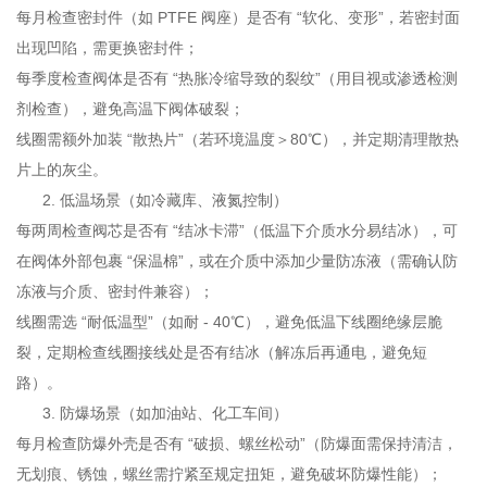
每月检查密封件（如 PTFE 阀座）是否有 “软化、变形”，若密封面
出现凹陷，需更换密封件；
每季度检查阀体是否有 “热胀冷缩导致的裂纹”（用目视或渗透检测
剂检查），避免高温下阀体破裂；
线圈需额外加装 “散热片”（若环境温度＞80℃），并定期清理散热
片上的灰尘。
低温场景（如冷藏库、液氮控制）
每两周检查阀芯是否有 “结冰卡滞”（低温下介质水分易结冰），可
在阀体外部包裹 “保温棉”，或在介质中添加少量防冻液（需确认防
冻液与介质、密封件兼容）；
线圈需选 “耐低温型”（如耐 - 40℃），避免低温下线圈绝缘层脆
裂，定期检查线圈接线处是否有结冰（解冻后再通电，避免短
路）。
防爆场景（如加油站、化工车间）
每月检查防爆外壳是否有 “破损、螺丝松动”（防爆面需保持清洁，
无划痕、锈蚀，螺丝需拧紧至规定扭矩，避免破坏防爆性能）；