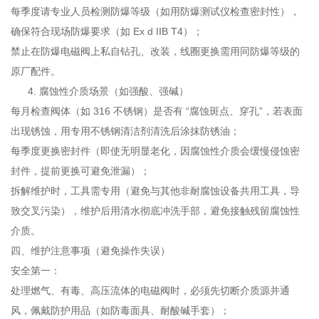
每季度请专业人员检测防爆等级（如用防爆测试仪检查密封性），
确保符合现场防爆要求（如 Ex d IIB T4）；
禁止在防爆电磁阀上私自钻孔、改装，线圈更换需用同防爆等级的
原厂配件。
腐蚀性介质场景（如强酸、强碱）
每月检查阀体（如 316 不锈钢）是否有 “腐蚀斑点、穿孔”，若表面
出现锈蚀，用专用不锈钢清洁剂清洗后涂抹防锈油；
每季度更换密封件（即使无明显老化，因腐蚀性介质会缓慢侵蚀密
封件，提前更换可避免泄漏）；
拆解维护时，工具需专用（避免与其他非耐腐蚀设备共用工具，导
致交叉污染），维护后用清水彻底冲洗手部，避免接触残留腐蚀性
介质。
四、维护注意事项（避免操作失误）
安全第一：
处理燃气、有毒、高压流体的电磁阀时，必须先切断介质源并通
风，佩戴防护用品（如防毒面具、耐酸碱手套）；