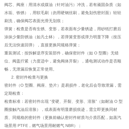
阀芯、阀座：用清水或煤油（针对油污）冲洗，若有顽固杂质（如
水垢、铁锈），用软毛刷（勿用硬钢丝刷，避免划伤密封面）轻轻
刷洗，确保阀芯表面光滑无划痕；
弹簧：检查是否有生锈、变形，若表面有少量锈迹，用砂纸打磨后
涂抹少量防锈油（如凡士林），若弹簧变形或弹力明显下降（按压
后无法快速回弹），直接更换同规格弹簧；
重装测试：按拆解逆序安装部件，确保密封件（如 O 型圈）无错
位、阀盖拧紧（力度适中，避免阀体开裂），通电测试动作是否顺
畅，无泄漏后恢复正常使用。
密封件检查与更换
密封件（O 型圈、阀座、垫片）是易损件，老化后会导致泄漏，需
定期检查：
检查标准：若密封件出现 “变硬、开裂、变形、溶胀”（如耐油 O 型
圈接触汽油后溶胀），或表面有明显磨损痕迹，需立即更换同材
质、同规格的密封件（更换前确认密封件材质与介质匹配，如蒸汽
场景用 PTFE，燃气场景用耐燃气 NBR）；