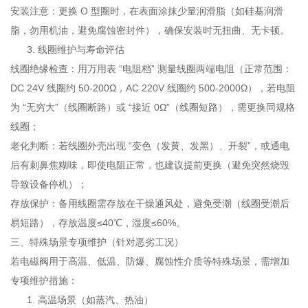
安装注意：更换 O 型圈时，在表面涂抹少量润滑脂（如硅基润滑
脂，勿用机油，避免腐蚀密封件），确保安装时无扭曲、无卡顿。
线圈维护与寿命评估
线圈绝缘检查：用万用表 “电阻档” 测量线圈两端电阻（正常范围：
DC 24V 线圈约 50-200Ω，AC 220V 线圈约 500-2000Ω），若电阻
为 “无穷大”（线圈断路）或 “接近 0Ω”（线圈短路），需更换同规格
线圈；
老化判断：若线圈外壳出现 “变色（发黄、发黑）、开裂”，或通电
后有刺鼻焦糊味，即使电阻正常，也建议提前更换（避免突然烧毁
导致设备停机）；
存放保护：备用线圈需存放在干燥通风处，避免受潮（线圈受潮后
易短路），存放温度≤40℃，湿度≤60%。
三、特殊场景专项维护（针对恶劣工况）
若电磁阀用于高温、低温、防爆、腐蚀性介质等特殊场景，需增加
专项维护措施：
高温场景（如蒸汽、热油）