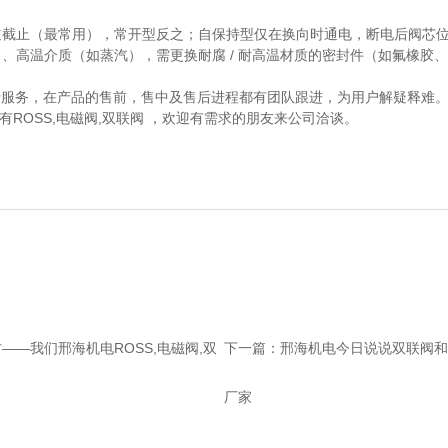
电时主通道截止（最常用），常开型反之；自保持型仅在换向时通电，断电后阀
、高温介质（如蒸汽），需更换耐腐 / 耐高温材质的密封件（如氟橡胶
推行服务，在产品的售前，售中及售后进程都有团队跟进，为用户解疑释难
ROSS,电磁阀,双联阀 ，欢迎有需求的朋友来公司洽谈。
—我们邢海机电ROSS,电磁阀,双
下一篇：
邢海机电今日说说双联阀和
厂家