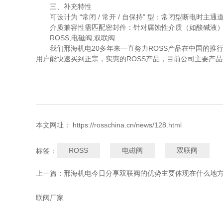
三、补充特性
可设计为 “常闭 / 常开 / 自保持” 型：常闭型断
介质兼容性需匹配密封件：针对腐蚀性介质（如酸碱液）
ROSS,电磁阀,双联阀
我们邢海机电20多年来一直努力ROSS产品在中国的
用户能快速买到正宗，实惠的ROSS产品，目前公司主要产品有
本文网址： https://rosschina.cn/news/128.html
ROSS
电磁阀
双联阀
标签：
上一篇：
邢海机电今日分享双联阀的优势主要体现在什么地方—
联阀厂家