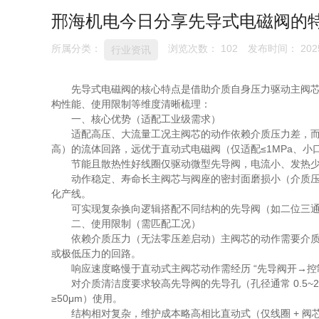
邢海机电今日分享先导式电磁阀的特
所属分类：
浏览次数：
102
发布时间： 2025
行业资讯
先导式电磁阀的核心特点是借助介质自身压力驱动主阀
构性能、使用限制等维度清晰梳理：
一、核心优势（适配工业级需求）
适配高压、大流量工况主阀芯的动作依赖介质压力差，而非电
高）的流体回路，远优于直动式电磁阀（仅适配≤1MPa、小
节能且散热性好线圈仅驱动微型先导阀，电流小、发热少
动作稳定、寿命长主阀芯与阀座的密封面磨损小（介质
化产线。
可实现复杂换向逻辑搭配不同结构的先导阀（如二位三
二、使用限制（需匹配工况）
依赖介质压力（无法零压差启动）主阀芯的动作需要介质提
或极低压力的回路。
响应速度略慢于直动式主阀芯动作需经历 “先导阀开→
对介质清洁度要求较高先导阀的先导孔（孔径通常 0.5
≥50μm）使用。
结构相对复杂，维护成本略高相比直动式（仅线圈 + 