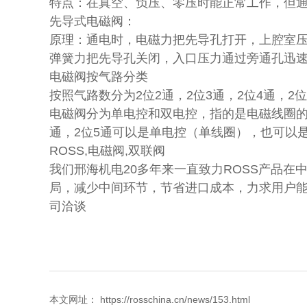
特点：在真空、负压、零压时能正常工作，但通
先导式电磁阀：
原理：通电时，电磁力把先导孔打开，上腔室
弹簧力把先导孔关闭，入口压力通过旁通孔迅
电磁阀按气路分类
按照气路数分为2位2通，2位3通，2位4通，2位
电磁阀分为单电控和双电控，指的是电磁线圈的
通，2位5通可以是单电控（单线圈），也可以
ROSS,电磁阀,双联阀
我们邢海机电20多年来一直致力ROSS产品
局，减少中间环节，节省进口成本，力求用户能快
司洽谈
本文网址： https://rosschina.cn/news/153.html