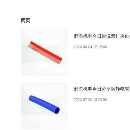
网页
邢海机电今日说说双排夹纱
2026-08-04 15:15:00
邢海机电今日分享防静电管
2026-07-30 18:23:00